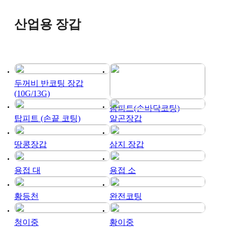
산업용 장갑
두꺼비 반코팅 장갑
(10G/13G)
팜피트(손바닥코팅)
탑피트 (손끝 코팅)
알곤장갑
땅콩장갑
삼지 장갑
용접 대
용접 소
황등천
완전코팅
청이중
황이중