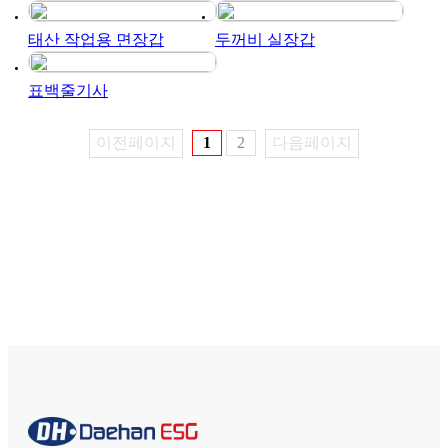
태산 작업용 면장갑
두꺼비 실장갑
표백줄기사
이전페이지
1
2
다음페이지