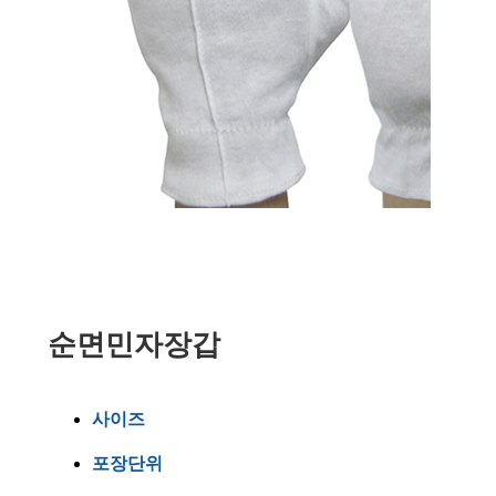
순면민자장갑
사이즈
포장단위