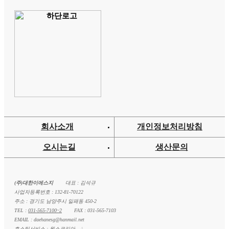
회사소개
개인정보처리방침
오시는길
생산문의
(주)대한이에스지
대표 : 김석규
사업자등록번호 : 132-81-70122
주소 : 경기도 남양주시 일패동 450-2
TEL :
031-565-7100~2
FAX : 031-565-7103
EMAIL : daehanesg@hanmail.net
호스팅서비스 :
웍스코리아
A